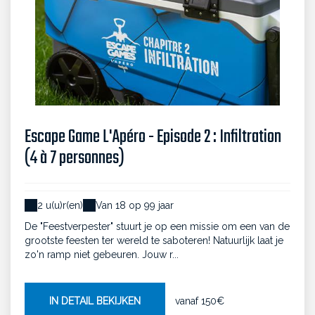
Escape Game L'Apéro - Episode 2 : Infiltration
(4 à 7 personnes)
2 u(u)r(en)
Van 18 op 99 jaar
De "Feestverpester" stuurt je op een missie om een van de
grootste feesten ter wereld te saboteren! Natuurlijk laat je
zo'n ramp niet gebeuren. Jouw r...
IN DETAIL BEKIJKEN
vanaf
150€