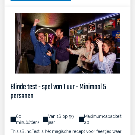
Blinde test - spel van 1 uur - Minimaal 5
personen
60
Van 16 op 99
Maximumcapaciteit:
minu(u)t(en)
jaar
20
ThisisBlindTest is hét magische recept voor feestjes waar