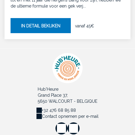
tot en met 11 jaar die nergens bang voor zijn, hebben we
de ultieme formule voor een gek verj...
IN DETAIL BEKIJKEN
vanaf
45€
Hub'Heure
Grand Place 37,
5650 WALCOURT - BELGIQUE
+32 476 68 85 88
Contact opnemen per e-mail