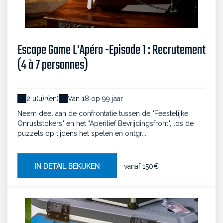
Escape Game L'Apéro -Episode 1 : Recrutement
(4 à 7 personnes)
2 u(u)r(en)
Van 18 op 99 jaar
Neem deel aan de confrontatie tussen de "Feestelijke
Onruststokers" en het "Aperitief Bevrijdingsfront", los de
puzzels op tijdens het spelen en ontgr...
IN DETAIL BEKIJKEN
vanaf
150€