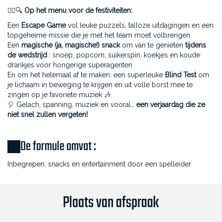
🕵️‍♀️🔍
Op het menu voor de festiviteiten:
Een
Escape Game
vol leuke puzzels, talloze uitdagingen en een
topgeheime missie die je met het team moet volbrengen
Een
magische (ja, magische!) snack
om van te genieten
tijdens
de wedstrijd
: snoep, popcorn, suikerspin, koekjes en koude
drankjes voor hongerige superagenten
En om het helemaal af te maken: een superleuke
Blind Test
om
je lichaam in beweging te krijgen en uit volle borst mee te
zingen op je favoriete muziek 🎶
🎈 Gelach, spanning, muziek en vooral…
een verjaardag die ze
niet snel zullen vergeten!
De formule omvat :
Inbegrepen: snacks en entertainment door een spelleider
Plaats van afspraak