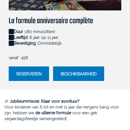
IMG20250309093132
I
La formule anniversaire complète
Duur :
180 minu(u)t(en)
Leeftijd :
6 jaar op 11 jaar
Bevestiging :
Onmiddellijk
vanaf
45€
RESERVEREN
BESCHIKBAARHEID
🎉
Jubileummissie: Klaar voor avontuur?
Voor kinderen van 6 tot en met 11 jaar die nergens bang voor
zijn, hebben we
de ultieme formule
voor een gek
verjaardagsfeestje samengesteld!