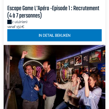
Escape Game L'Apéro -Episode 1 : Recrutement
(4 à 7 personnes)
2 u(u)r(en)
vanaf 150€
IN DETAIL BEKIJKEN