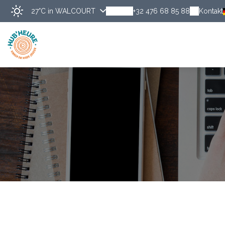
27°C
in WALCOURT
+32 476 68 85 88
Kontakt