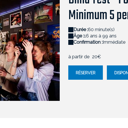
Blind Test - F
Minimum 5 pe
Durée :
60 minute(s)
Âge :
16 ans à 99 ans
Confirmation :
Immédiate
à partir de
20€
RÉSERVER
DISPON