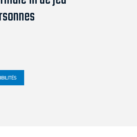
ormule 1h de jeu -
rsonnes
IBILITÉS