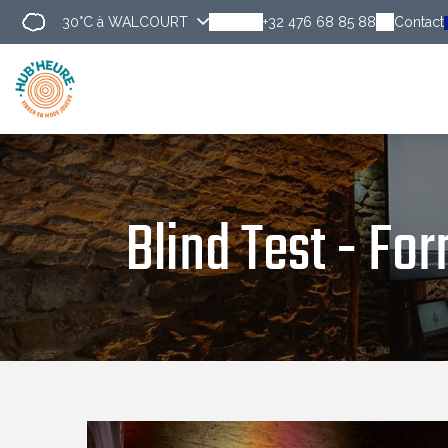
30°C
à WALCOURT
+32 476 68 85 88
Contact
Blind Test - Fo